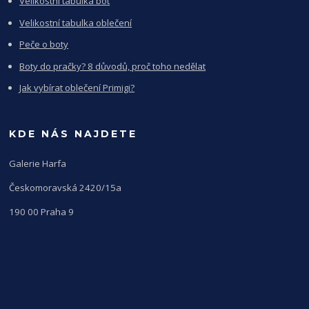
Velikostní tabulka bot
Velikostní tabulka oblečení
Peče o boty
Boty do pračky? 8 důvodů, proč toho nedělat
Jak vybírat oblečení Primigi?
KDE NÁS NAJDETE
Galerie Harfa
Českomoravská 2420/15a
190 00 Praha 9