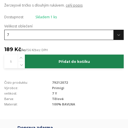
Žerzejové tričko s dlouhým rukávem.
celý popis
Dostupnost
Skladem 1 ks
Velikost oblečení
189 Kč
/
ks
156 Kč
bez DPH
Přidat do košíku
Číslo produktu:
79212072
Výrobce:
Primigi
velikost:
7 Y
Barva:
Tělová
Materiál:
100% BAVLNA
Doprava zdarma