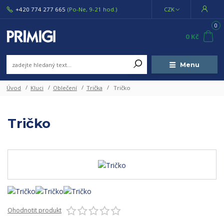
+420 774 277 665
(Po-Ne, 9-21 hod.)
CZK
0
0 Kč
Menu
Úvod
Kluci
Oblečení
Trička
Tričko
Tričko
Ohodnotit produkt