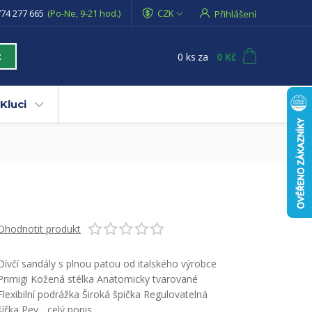
74 277 665
(Po-Ne, 9-21 hod.)
CZK
Přihlášení
0
ks
za
0 Kč
t
Kluci
Ohodnotit produkt
Dívčí sandály s plnou patou od italského výrobce
Primigi Kožená stélka Anatomicky tvarované
Flexibilní podrážka Široká špička Regulovatelná
šířka Pev...
celý popis