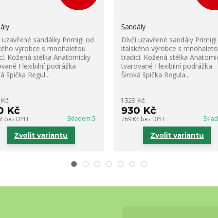
ály
Sandály
í uzavřené sandálky Primigi od
Dívčí uzavřené sandály Primigi
ského výrobce s mnohaletou
italského výrobce s mnohalet
icí. Kožená stélka Anatomicky
tradicí. Kožená stélka Anatomi
ované Flexibilní podrážka
tvarované Flexibilní podrážka
á špička Regul...
Široká špička Regula...
 Kč
1 329 Kč
0 Kč
930 Kč
Skladem 5
Skla
Kč
bez DPH
769 Kč
bez DPH
Zvolit variantu
Zvolit variantu