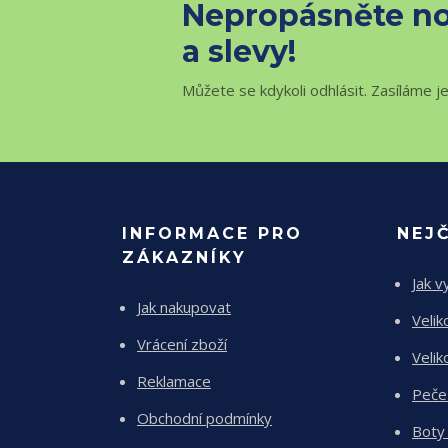
Nepropásněte no
a slevy!
Můžete se kdykoli odhlásit. Zasíláme j
INFORMACE PRO
NEJ
ZÁKAZNÍKY
Jak v
Jak nakupovat
Velik
Vrácení zboží
Velik
Reklamace
Peče
Obchodní podmínky
Boty