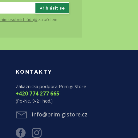
Přihlásit se
ním osobních údajů
za účelem
KONTAKTY
Zákaznická podpora Primigi Store
+420 774 277 665
(Po-Ne, 9-21 hod.)
info@primigistore.cz