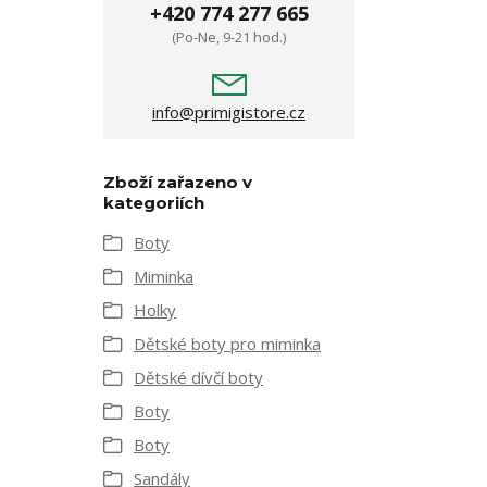
+420 774 277 665
(Po-Ne, 9-21 hod.)
info@primigistore.cz
Zboží zařazeno v
kategoriích
Boty
Miminka
Holky
Dětské boty pro miminka
Dětské dívčí boty
Boty
Boty
Sandály