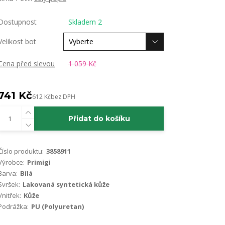
Dostupnost
Skladem 2
Velikost bot
Cena před slevou
1 059 Kč
741 Kč
612 Kč
bez DPH
Přidat do košíku
Číslo produktu:
3858911
Výrobce:
Primigi
Barva:
Bílá
Svršek:
Lakovaná syntetická kůže
Vnitřek:
Kůže
Podrážka:
PU (Polyuretan)