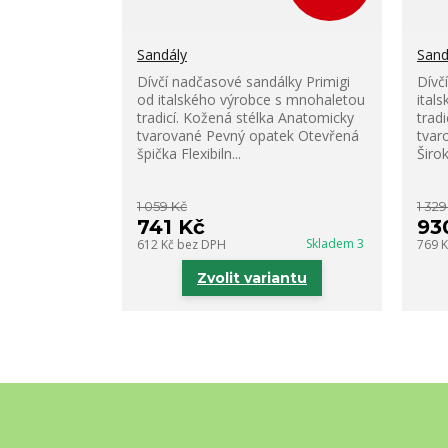
Sandály
Sand
Dívčí nadčasové sandálky Primigi
Dívč
od italského výrobce s mnohaletou
ital
tradicí. Kožená stélka Anatomicky
trad
tvarované Pevný opatek Otevřená
tvar
špička Flexibiln...
Širok
1 059 Kč
1 329
741 Kč
93
Skladem 3
612 Kč
bez DPH
769 
Zvolit variantu