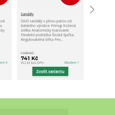
Sandály
Sandály
 od
Dívčí sandály s plnou patou od
Dívčí otevřen
ou
italského výrobce Primigi Kožená
italského vý
cky
stélka Anatomicky tvarované
tradicí. Kože
Flexibilní podrážka Široká špička
tvarované Fle
Regulovatelná šířka Pev...
Široká špička 
1 059 Kč
1 059 Kč
741 Kč
741 Kč
dem 4
Skladem 1
612 Kč
bez DPH
612 Kč
bez DP
Zvolit variantu
Zvo