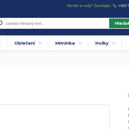
Nevíte si rady? Zavolejte.
+420 7
Hleda
Oblečení
Miminka
Holky