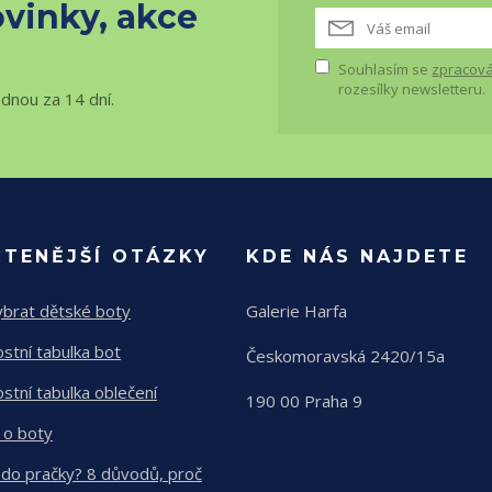
vinky, akce
Souhlasím se
zpracová
rozesílky newsletteru.
ednou za 14 dní.
ČTENĚJŠÍ OTÁZKY
KDE NÁS NAJDETE
ybrat dětské boty
Galerie Harfa
ostní tabulka bot
Českomoravská 2420/15a
ostní tabulka oblečení
190 00 Praha 9
 o boty
 do pračky? 8 důvodů, proč