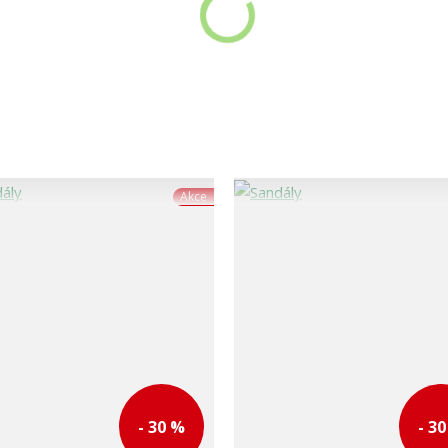
Akce
- 30 %
- 3