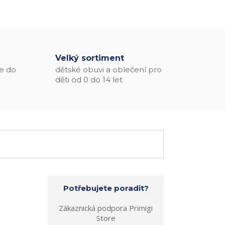
Velký sortiment
e do
dětské obuvi a oblečení pro
děti od 0 do 14 let
Potřebujete poradit?
Zákaznická podpora Primigi
Store