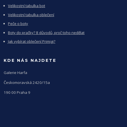
Velikostní tabulka bot
Velikostní tabulka oblečení
Peče o boty
Boty do pračky? 8 důvodů, proč toho nedělat
Jak vybírat oblečení Primigi?
KDE NÁS NAJDETE
Galerie Harfa
Českomoravská 2420/15a
190 00 Praha 9