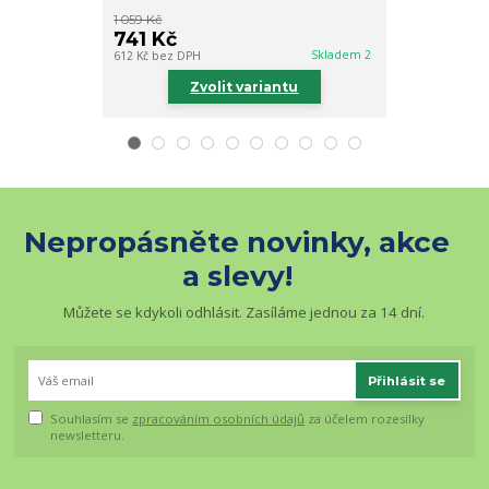
1 059 Kč
1 059 Kč
741 Kč
741 Kč
Skladem 2
612 Kč
bez DPH
612 Kč
bez DPH
Zvolit variantu
Zv
Nepropásněte novinky, akce
a slevy!
Můžete se kdykoli odhlásit. Zasíláme jednou za 14 dní.
Přihlásit se
Souhlasím se
zpracováním osobních údajů
za účelem rozesílky
newsletteru.