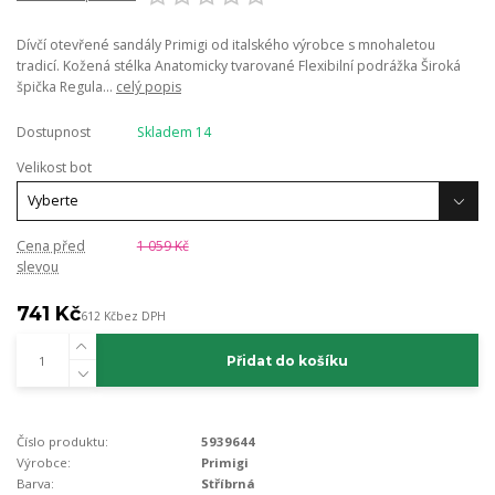
Dívčí otevřené sandály Primigi od italského výrobce s mnohaletou
tradicí. Kožená stélka Anatomicky tvarované Flexibilní podrážka Široká
špička Regula...
celý popis
Dostupnost
Skladem 14
Velikost bot
Cena před
1 059 Kč
slevou
741 Kč
612 Kč
bez DPH
Přidat do košíku
Číslo produktu:
5939644
Výrobce:
Primigi
Barva:
Stříbrná