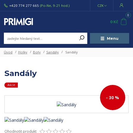
+420 774 277 665
(Po-Ne, 9-21 hod.)
CZK
0
0 Kč
Menu
Úvod
Holky
Boty
Sandály
Sandály
Sandály
Akce
- 30 %
Ohodnotit produkt