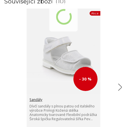
Související zboží
10
Akce
- 30 %
Sandály
Sandály
Dívčí sandály s plnou patou od italského
Dívčí sandály 
výrobce Primigi Kožená stélka
výrobce Primig
Anatomicky tvarované Flexibilní podrážka
Anatomicky tva
Široká špička Regulovatelná šířka Pev...
Široká špička 