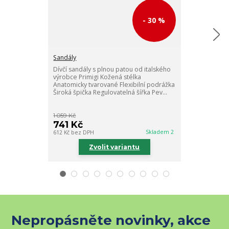
- 30 %
Sandály
Sandály
Dívčí sandály s plnou patou od italského
Dívčí sandály 
výrobce Primigi Kožená stélka
výrobce Primig
Anatomicky tvarované Flexibilní podrážka
Anatomicky tva
Široká špička Regulovatelná šířka Pev...
Široká špička 
1 059 Kč
1 059 Kč
741 Kč
741 Kč
Skladem 2
612 Kč
bez DPH
612 Kč
bez DPH
Zvolit variantu
Zv
Nepropásněte novinky, akce