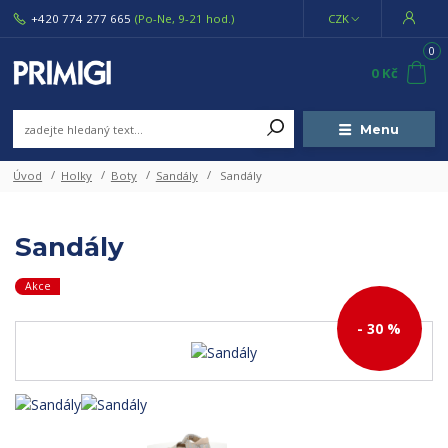
+420 774 277 665
(Po-Ne, 9-21 hod.)
CZK
0
0 Kč
Menu
Úvod
Holky
Boty
Sandály
Sandály
Sandály
Akce
- 30 %