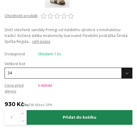
Ohodnotit produkt
Dívčí otevřené sandály Primigi od italského výrobce s mnohaletou
tradicí. Kožená stélka Anatomicky tvarované Flexibilní podrážka Široká
špička Regula...
celý popis
Dostupnost
Skladem 1 ks
Velikost bot
Cena před
1 329 Kč
slevou
930 Kč
/
ks
769 Kč
bez DPH
Přidat do košíku