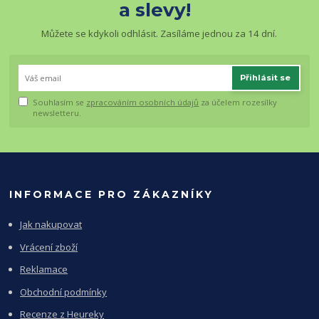
a slevy!
Můžete se kdykoli odhlásit. Zasíláme jednou za 14 dní.
Přihlásit se
Souhlasím se
zpracováním osobních údajů
za účelem rozesílky
newsletteru.
INFORMACE PRO ZÁKAZNÍKY
Jak nakupovat
Vrácení zboží
Reklamace
Obchodní podmínky
Recenze z Heureky