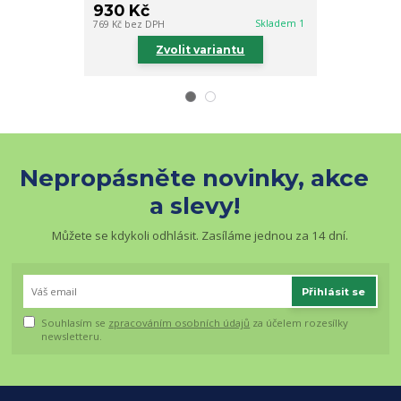
930 Kč
832 Kč
Skladem 1
769 Kč
bez DPH
688 Kč
bez DPH
Zvolit variantu
Zv
Nepropásněte novinky, akce
a slevy!
Můžete se kdykoli odhlásit. Zasíláme jednou za 14 dní.
Přihlásit se
Souhlasím se
zpracováním osobních údajů
za účelem rozesílky
newsletteru.