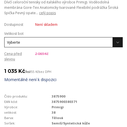
Dívčí celoroční tenisky od italského výrobce Primigi. Voděodolná
membrána Gore-Tex Anatomicky tvarované Flexibilní podrážka Široká
špička Pevný opate...
celý popis
Dostupnost
Není skladem
Velikost bot
Cena před
2 069 Kč
slevou
1 035 Kč
/
ks
855 Kč
bez DPH
Momentálně není k dispozici
Číslo produktu:
3875900
EAN kód:
3875900380371
Výrobce:
Primigi
velikost:
38
Barva:
Tělová
Svršek:
Semiš/Syntetická kůže