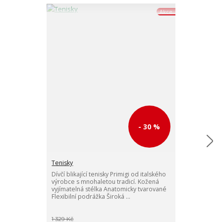
Akce
- 30 %
Tenisky
Dívčí blikající tenisky Primigi od italského
Tenisky
výrobce s mnohaletou tradicí. Kožená
Dívčí blikající
vyjímatelná stélka Anatomicky tvarované
výrobce s mno
Flexibilní podrážka Široká ...
vyjímatelná st
Flexibilní podr
1 329 Kč
1 189 Kč