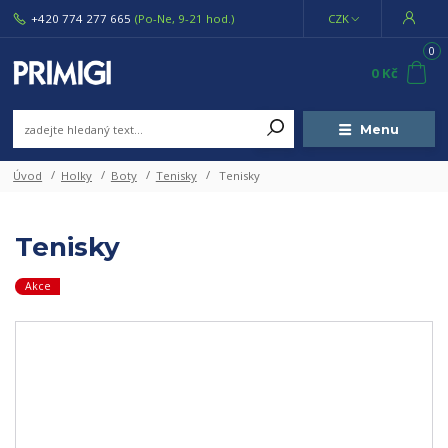
+420 774 277 665
(Po-Ne, 9-21 hod.)
CZK
0
0 Kč
Menu
Úvod
Holky
Boty
Tenisky
Tenisky
Tenisky
Akce