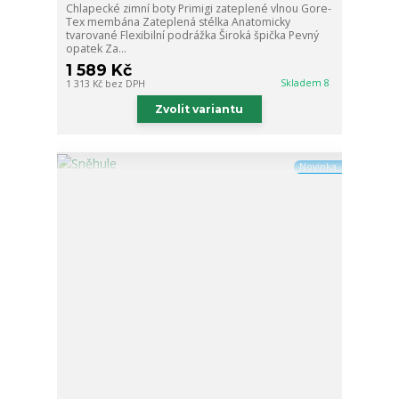
Chlapecké zimní boty Primigi zateplené vlnou Gore-
Tex membána Zateplená stélka Anatomicky
tvarované Flexibilní podrážka Široká špička Pevný
opatek Za...
1 589 Kč
Skladem 8
1 313 Kč
bez DPH
Zvolit variantu
Novinka