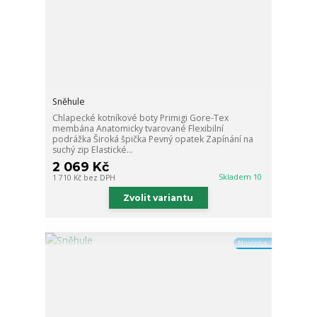
Sněhule
Chlapecké kotníkové boty Primigi Gore-Tex
membána Anatomicky tvarované Flexibilní
podrážka Široká špička Pevný opatek Zapínání na
suchý zip Elastické...
2 069 Kč
Skladem 10
1 710 Kč
bez DPH
Zvolit variantu
Novinka