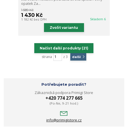
opatek Za...
1 589 Kč
1 430 Kč
Skladem 6
1 182 Kč
bez DPH
Zvolit variantu
Načíst další produkty (21)
strana
z 3
další
Potřebujete poradit?
Zákaznická podpora Primigi Store
+420 774 277 665
(Po-Ne, 9-21 hod.)
info@primigistore.cz