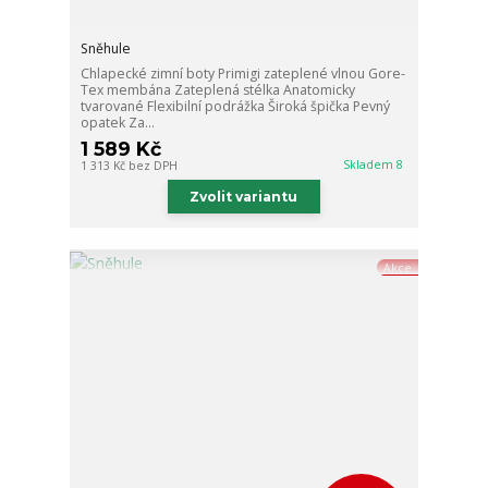
Sněhule
Chlapecké zimní boty Primigi zateplené vlnou Gore-
Tex membána Zateplená stélka Anatomicky
tvarované Flexibilní podrážka Široká špička Pevný
opatek Za...
1 589 Kč
Skladem 8
1 313 Kč
bez DPH
Zvolit variantu
Akce