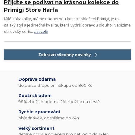
Přijďte se podívat na krásnou kolekce do
Primigi Store Harfa
Milé zákazníky, máme nádhernou kolekci oblečení Primigi, je to
italský styl a jedinečná kvalita, která vydrží opravdu dlouho. Nabízíme
obrovský sorti...
číst celé
Zobrazit všechny novinky
Doprava zdarma
do parcelshopu při nákupu od 800 Kč
Zboží skladem
98% zboží skladem a 2% zboží je na cestě
Rychle zpracování
objednávek, odesíláme do 24h
Velký sortiment
dětské obuvi a oblečení pro děti od 0 do 14 let