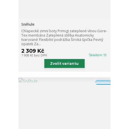
Sněhule
Chlapecké zimní boty Primigi zateplené vlnou Gore-
Tex membána Zateplená stélka Anatomicky
tvarované Flexibilní podrážka Široká špička Pevný
opatek Za...
2 309 Kč
Skladem 10
1 908 Kč
bez DPH
Zvolit variantu
Novinka