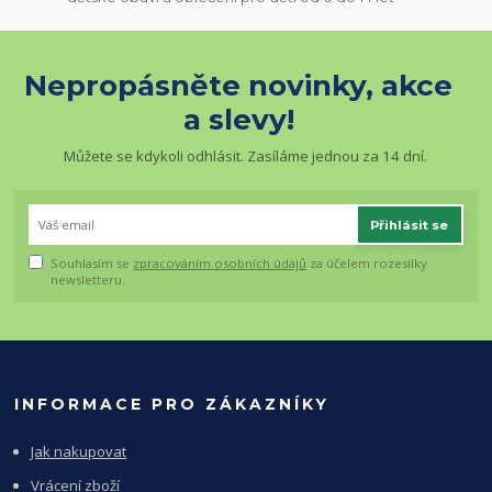
Nepropásněte novinky, akce
a slevy!
Můžete se kdykoli odhlásit. Zasíláme jednou za 14 dní.
Přihlásit se
Souhlasím se
zpracováním osobních údajů
za účelem rozesílky
newsletteru.
INFORMACE PRO ZÁKAZNÍKY
Jak nakupovat
Vrácení zboží