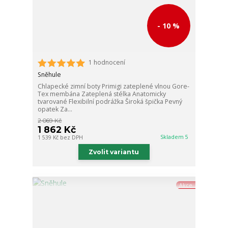
- 10 %
1 hodnocení
Sněhule
Chlapecké zimní boty Primigi zateplené vlnou Gore-
Tex membána Zateplená stélka Anatomicky
tvarované Flexibilní podrážka Široká špička Pevný
opatek Za...
2 069 Kč
1 862 Kč
Skladem 5
1 539 Kč
bez DPH
Zvolit variantu
Akce