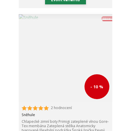
Akce
- 10 %
2 hodnocení
Sněhule
Chlapecké zimní boty Primigi zateplené vlnou Gore-
Tex membána Zateplená stélka Anatomicky
tvarované Flexibilní podrážka Široká špička Pevný