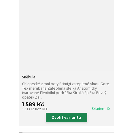
Sněhule
Chlapecké zimní boty Primigi zateplené vlnou Gore-
Tex membána Zateplená stélka Anatomicky
tvarované Flexibilní podrážka Široká špička Pevný
opatek Za...
1 589 Kč
Skladem 10
1 313 Kč
bez DPH
Zvolit variantu