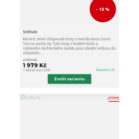
- 10 %
Sněhule
Modré zimní chlapecké boty s membránou Gore-
Tex na suchý zip Tyto boty z kvalitní kůže a
odolného technického textilu jsou ideální volbou do
chladnéh...
2 199 Kč
1 979 Kč
Skladem 20
1 636 Kč
bez DPH
Zvolit variantu
Akce