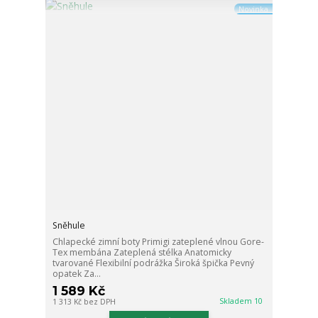
Novinka
Sněhule
Chlapecké zimní boty Primigi zateplené vlnou Gore-
Tex membána Zateplená stélka Anatomicky
tvarované Flexibilní podrážka Široká špička Pevný
opatek Za...
1 589 Kč
Skladem 10
1 313 Kč
bez DPH