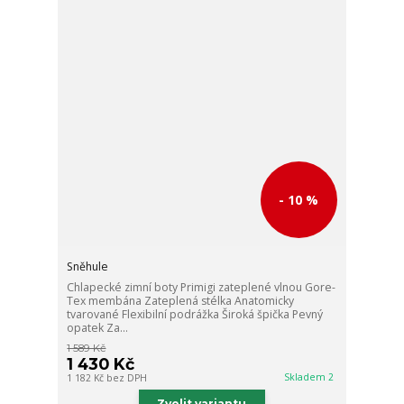
- 10 %
Sněhule
Chlapecké zimní boty Primigi zateplené vlnou Gore-
Tex membána Zateplená stélka Anatomicky
tvarované Flexibilní podrážka Široká špička Pevný
opatek Za...
1 589 Kč
1 430 Kč
Skladem 2
1 182 Kč
bez DPH
Zvolit variantu