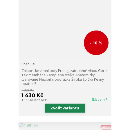
- 10 %
Sněhule
Chlapecké zimní boty Primigi zateplené vlnou Gore-
Tex membána Zateplená stélka Anatomicky
tvarované Flexibilní podrážka Široká špička Pevný
opatek Za...
1 589 Kč
1 430 Kč
Skladem 7
1 182 Kč
bez DPH
Zvolit variantu
Akce