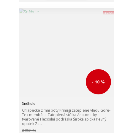
Akce
- 10 %
Sněhule
Chlapecké zimní boty Primigi zateplené vlnou Gore-
Tex membána Zateplená stélka Anatomicky
tvarované Flexibilní podrážka Široká špička Pevný
opatek Za...
2 069 Kč