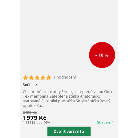
- 10 %
1 hodnocení
Sněhule
Chlapecké zimní boty Primigi zateplené vlnou Gore-
Tex membána Zateplená stélka Anatomicky
tvarované Flexibilní podrážka Široká špička Pevný
opatek Za...
2 199 Kč
1 979 Kč
Skladem 1
1 636 Kč
bez DPH
Zvolit variantu