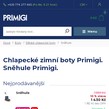
+420 774 277 665
(Po-Ne, 9-21 hod.)
CZK
0
0 Kč
Menu
Úvod
Boty
Dětské chlapecké boty
Sněhule
Chlapecké zimní boty Primigi.
Sněhule Primigi.
Nejprodávanější
Sněhule
1 589 Kč
1.
10 % sleva
1 430 Kč
1 182 Kč bez DPH
Skladem 3
TOP produkt
Akce