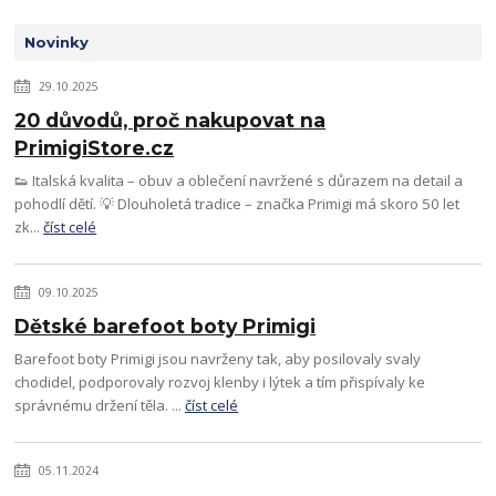
Novinky
29.10.2025
20 důvodů, proč nakupovat na
PrimigiStore.cz
👟 Italská kvalita – obuv a oblečení navržené s důrazem na detail a
pohodlí dětí. 💡 Dlouholetá tradice – značka Primigi má skoro 50 let
zk...
číst celé
09.10.2025
Dětské barefoot boty Primigi
Barefoot boty Primigi jsou navrženy tak, aby posilovaly svaly
chodidel, podporovaly rozvoj klenby i lýtek a tím přispívaly ke
správnému držení těla. ...
číst celé
05.11.2024