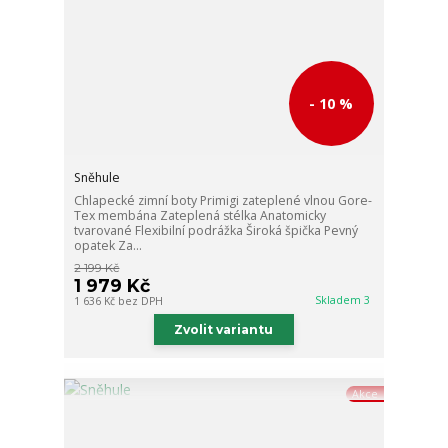
- 10 %
Sněhule
Chlapecké zimní boty Primigi zateplené vlnou Gore-
Tex membána Zateplená stélka Anatomicky
tvarované Flexibilní podrážka Široká špička Pevný
opatek Za...
2 199 Kč
1 979 Kč
Skladem 3
1 636 Kč
bez DPH
Zvolit variantu
Akce