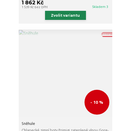
1 862 Kč
Skladem 3
1 539 Kč
bez DPH
Zvolit variantu
Akce
- 10 %
Sněhule
Chlapecké zimní boty Primigi zateplené vlnou Gore-