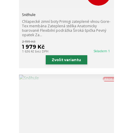
Sněhule
Chlapecké zimní boty Primigi zateplené vlnou Gore-
Tex membána Zateplená stélka Anatomicky
tvarované Flexibilní podrážka Široká špička Pevný
opatek Za...
2 199 Kč
1 979 Kč
Skladem 1
1 636 Kč
bez DPH
Zvolit variantu
Akce