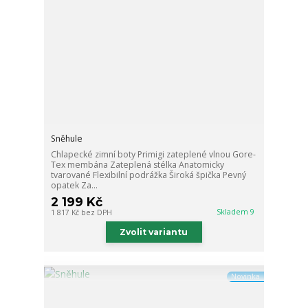
Sněhule
Chlapecké zimní boty Primigi zateplené vlnou Gore-
Tex membána Zateplená stélka Anatomicky
tvarované Flexibilní podrážka Široká špička Pevný
opatek Za...
2 199 Kč
Skladem 9
1 817 Kč
bez DPH
Zvolit variantu
Novinka