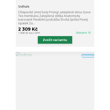
Sněhule
Chlapecké zimní boty Primigi zateplené vlnou Gore-
Tex membána Zateplená stélka Anatomicky
tvarované Flexibilní podrážka Široká špička Pevný
opatek Za...
2 309 Kč
Skladem 10
1 908 Kč
bez DPH
Zvolit variantu
Novinka