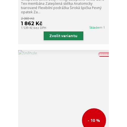
Tex membána Zateplená stélka Anatomicky
tvarované Flexibilní podrážka Široká špička Pevný
opatek Za...
2 069 Kč
1 862 Kč
Skladem 1
1 539 Kč
bez DPH
Zvolit variantu
Akce
- 10 %