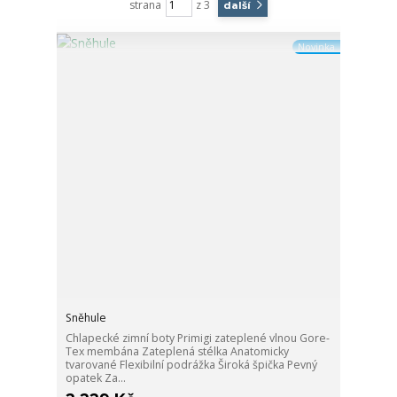
strana
z 3
další
Novinka
Sněhule
Chlapecké zimní boty Primigi zateplené vlnou Gore-
Tex membána Zateplená stélka Anatomicky
tvarované Flexibilní podrážka Široká špička Pevný
opatek Za...