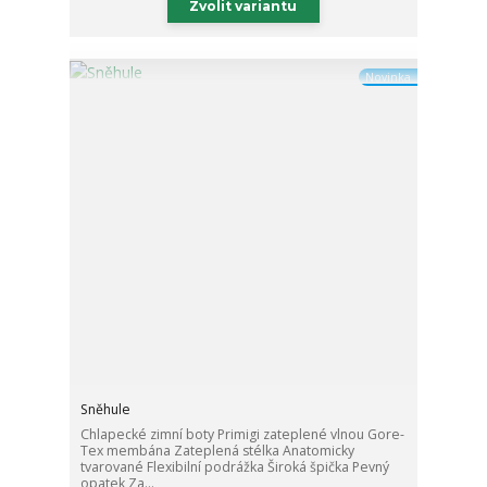
Zvolit variantu
Novinka
Sněhule
Chlapecké zimní boty Primigi zateplené vlnou Gore-
Tex membána Zateplená stélka Anatomicky
tvarované Flexibilní podrážka Široká špička Pevný
opatek Za...