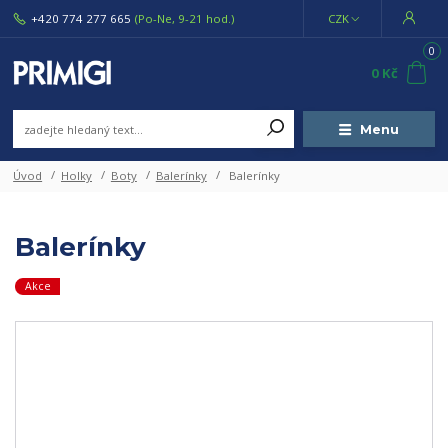
+420 774 277 665
(Po-Ne, 9-21 hod.)
CZK
0
0 Kč
Menu
Úvod
Holky
Boty
Balerínky
Balerínky
Balerínky
Akce