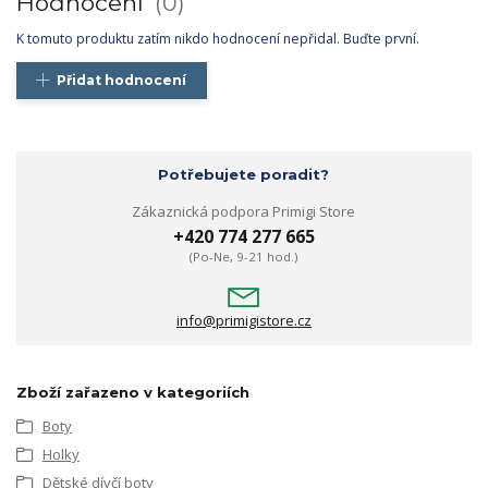
Hodnocení
0
K tomuto produktu zatím nikdo hodnocení nepřidal. Buďte první.
Přidat hodnocení
Potřebujete poradit?
Zákaznická podpora Primigi Store
+420 774 277 665
(Po-Ne, 9-21 hod.)
info@primigistore.cz
Zboží zařazeno v kategoriích
Boty
Holky
Dětské dívčí boty