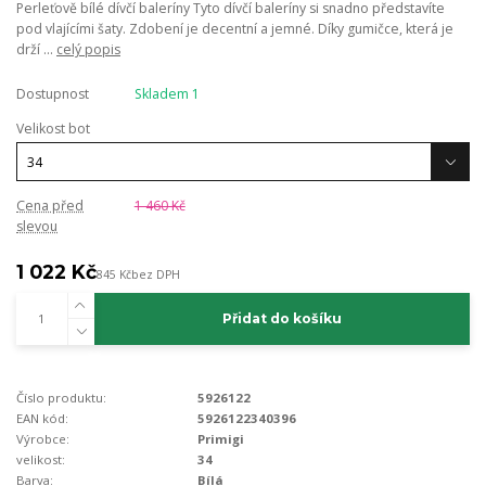
Perleťově bílé dívčí baleríny Tyto dívčí baleríny si snadno představíte
pod vlajícími šaty. Zdobení je decentní a jemné. Díky gumičce, která je
drží ...
celý popis
Dostupnost
Skladem 1
Velikost bot
Cena před
1 460 Kč
slevou
1 022 Kč
845 Kč
bez DPH
Přidat do košíku
Číslo produktu:
5926122
EAN kód:
5926122340396
Výrobce:
Primigi
velikost:
34
Barva:
Bílá