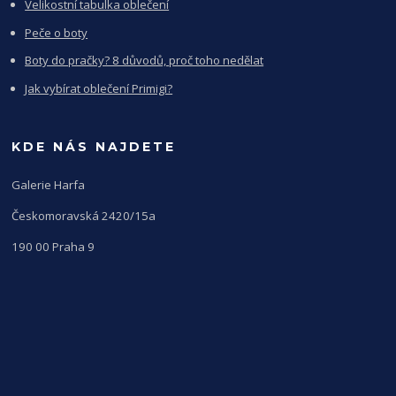
Velikostní tabulka oblečení
Peče o boty
Boty do pračky? 8 důvodů, proč toho nedělat
Jak vybírat oblečení Primigi?
KDE NÁS NAJDETE
Galerie Harfa
Českomoravská 2420/15a
190 00 Praha 9