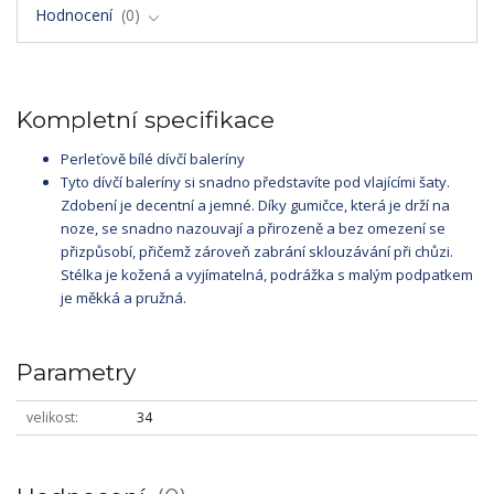
Hodnocení
0
Kompletní specifikace
Perleťově bílé dívčí baleríny
Tyto dívčí baleríny si snadno představíte pod vlajícími šaty.
Zdobení je decentní a jemné. Díky gumičce, která je drží na
noze, se snadno nazouvají a přirozeně a bez omezení se
přizpůsobí, přičemž zároveň zabrání sklouzávání při chůzi.
Stélka je kožená a vyjímatelná, podrážka s malým podpatkem
je měkká a pružná.
Parametry
velikost
34