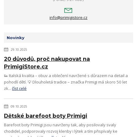
info@primigistore.cz
Novinky
29.10.2025
20 důvodů, proč nakupovat na
PrimigiStore.cz
👟 Italská kvalita – obuv a oblečení navržené s důrazem na detail a
pohodlí dětí. 💡 Dlouholetá tradice – značka Primigi má skoro 50 let
zk...
číst celé
09.10.2025
Dětské barefoot boty Primigi
Barefoot boty Primigi jsou navrženy tak, aby posilovaly svaly
chodidel, podporovaly rozvoj klenby i lýtek a tím přispívaly ke