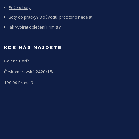
Peče o boty
Boty do pračky? 8 důvodů, proč toho nedělat
Jak vybírat oblečení Primigi?
KDE NÁS NAJDETE
Galerie Harfa
Českomoravská 2420/15a
190 00 Praha 9