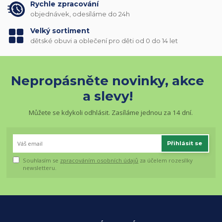
Rychle zpracování
objednávek, odesíláme do 24h
Velký sortiment
dětské obuvi a oblečení pro děti od 0 do 14 let
Nepropásněte novinky, akce
a slevy!
Můžete se kdykoli odhlásit. Zasíláme jednou za 14 dní.
Přihlásit se
Souhlasím se
zpracováním osobních údajů
za účelem rozesílky
newsletteru.