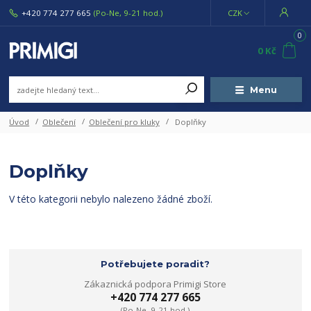
+420 774 277 665
(Po-Ne, 9-21 hod.)
CZK
0
0 Kč
Menu
Úvod
Oblečení
Oblečení pro kluky
Doplňky
Doplňky
V této kategorii nebylo nalezeno žádné zboží.
Potřebujete poradit?
Zákaznická podpora Primigi Store
+420 774 277 665
(Po-Ne, 9-21 hod.)