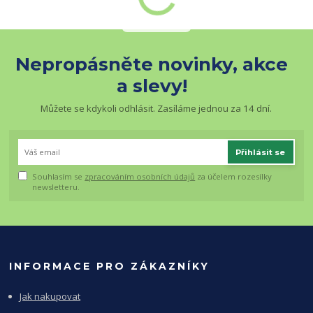
Nepropásněte novinky, akce
a slevy!
Můžete se kdykoli odhlásit. Zasíláme jednou za 14 dní.
Přihlásit se
Souhlasím se
zpracováním osobních údajů
za účelem rozesílky
newsletteru.
INFORMACE PRO ZÁKAZNÍKY
Jak nakupovat