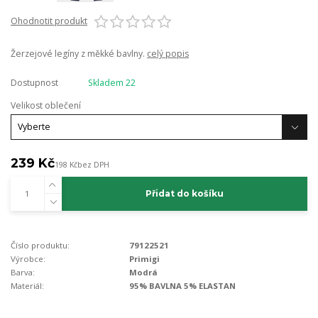
Ohodnotit produkt
Žerzejové legíny z měkké bavlny.
celý popis
Dostupnost
Skladem 22
Velikost oblečení
239 Kč
198 Kč
bez DPH
Přidat do košíku
Číslo produktu:
79122521
Výrobce:
Primigi
Barva:
Modrá
Materiál:
95% BAVLNA 5% ELASTAN