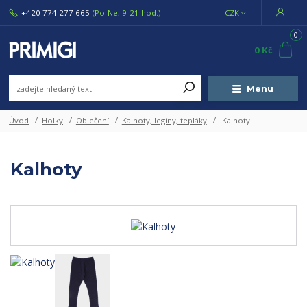
+420 774 277 665
(Po-Ne, 9-21 hod.)
CZK
0
0 Kč
Menu
Úvod
Holky
Oblečení
Kalhoty, legíny, tepláky
Kalhoty
Kalhoty