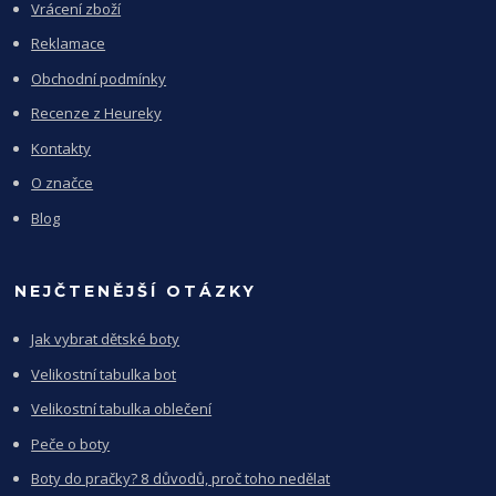
Vrácení zboží
Reklamace
Obchodní podmínky
Recenze z Heureky
Kontakty
O značce
Blog
NEJČTENĚJŠÍ OTÁZKY
Jak vybrat dětské boty
Velikostní tabulka bot
Velikostní tabulka oblečení
Peče o boty
Boty do pračky? 8 důvodů, proč toho nedělat