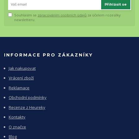
Přihlásit se
Souhlasím se
zpracováním osobních údajů
za účelem rozesílky
newsletteru.
INFORMACE PRO ZÁKAZNÍKY
Jak nakupovat
Vrácení zboží
Reklamace
Obchodní podmínky
Recenze z Heureky
Kontakty
O značce
Blog