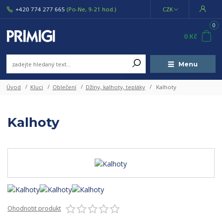
+420 774 277 665
(Po-Ne, 9-21 hod.)
CZK
0
0 Kč
Menu
Úvod
Kluci
Oblečení
Džíny, kalhoty, tepláky
Kalhoty
Kalhoty
Ohodnotit produkt