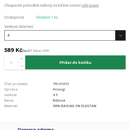
Chlapecké pohodlné kalhoty na běžné nošení
celý popis
Dostupnost
Skladem 1 ks
Velikost oblečení
589 Kč
/
ks
487 Kč
bez DPH
Přidat do košíku
Číslo produktu:
79121013
Výrobce:
Primigi
velikost:
4 Y
Barva:
Béžová
Materiál:
98% BAVLNA 2% ELASTAN
Doprava zdarma