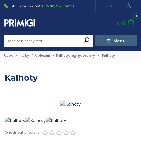
+420 774 277 665
(Po-Ne, 9-21 hod.)
CZK
0
0 Kč
Menu
Úvod
Holky
Oblečení
Kalhoty, legíny, tepláky
Kalhoty
Kalhoty
Ohodnotit produkt