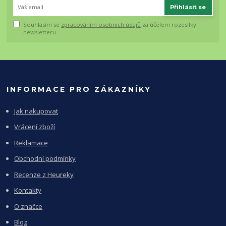
Přihlásit se
Souhlasím se
zpracováním osobních údajů
za účelem rozesílky
newsletteru.
INFORMACE PRO ZÁKAZNÍKY
Jak nakupovat
Vrácení zboží
Reklamace
Obchodní podmínky
Recenze z Heureky
Kontakty
O značce
Blog