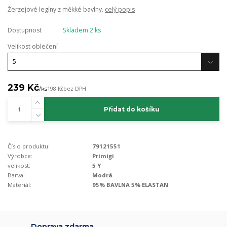
Žerzejové legíny z měkké bavlny.
celý popis
Dostupnost
Skladem 2 ks
Velikost oblečení
239 Kč
/
ks
198 Kč
bez DPH
Přidat do košíku
Číslo produktu:
79121551
Výrobce:
Primigi
velikost:
5 Y
Barva:
Modrá
Materiál:
95% BAVLNA 5% ELASTAN
Doprava zdarma