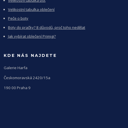
Velikostní tabulka bot
Velikostní tabulka oblečení
Peče o boty
Boty do pračky? 8 důvodů, proč toho nedělat
Jak vybírat oblečení Primigi?
KDE NÁS NAJDETE
Galerie Harfa
Českomoravská 2420/15a
190 00 Praha 9