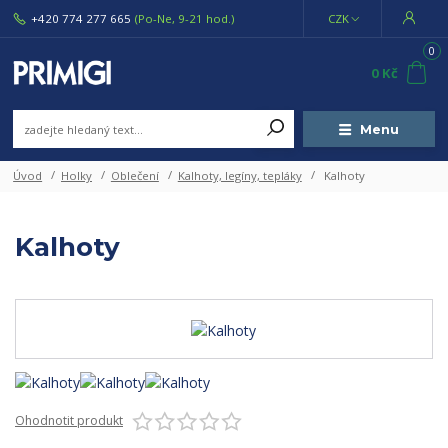
+420 774 277 665
(Po-Ne, 9-21 hod.)
CZK
0
0 Kč
Menu
Úvod
Holky
Oblečení
Kalhoty, legíny, tepláky
Kalhoty
Kalhoty
Ohodnotit produkt