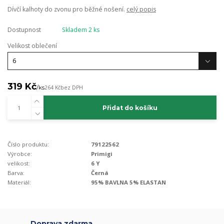
Dívčí kalhoty do zvonu pro běžné nošení.
celý popis
Dostupnost
Skladem 2 ks
Velikost oblečení
319 Kč
/
ks
264 Kč
bez DPH
Přidat do košíku
Číslo produktu:
79122562
Výrobce:
Primigi
velikost:
6 Y
Barva:
Černá
Materiál:
95% BAVLNA 5% ELASTAN
Doprava zdarma