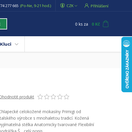
74 277 665
(Po-Ne, 9-21 hod.)
CZK
Přihlášení
0
ks
za
0 Kč
t
Kluci
Ohodnotit produkt
Chlapecké celokožené mokasíny Primigi od
italského výrobce s mnohaletou tradicí. Kožená
vyjímatelná stélka Anatomicky tvarované Flexibilní
podrážka Š...
celý popis