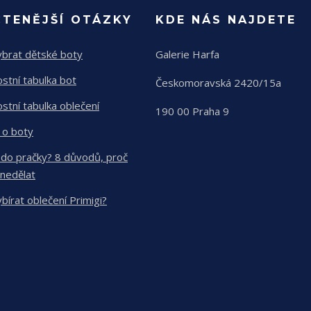
ČTENĚJŠÍ OTÁZKY
KDE NÁS NAJDETE
ybrat dětské boty
Galerie Harfa
ostní tabulka bot
Českomoravská 2420/15a
ostní tabulka oblečení
190 00 Praha 9
 o boty
 do pračky? 8 důvodů, proč
 nedělat
ybírat oblečení Primigi?