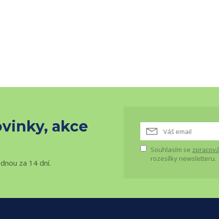
vinky, akce
Souhlasím se
zpracová
rozesílky newsletteru.
ednou za 14 dní.