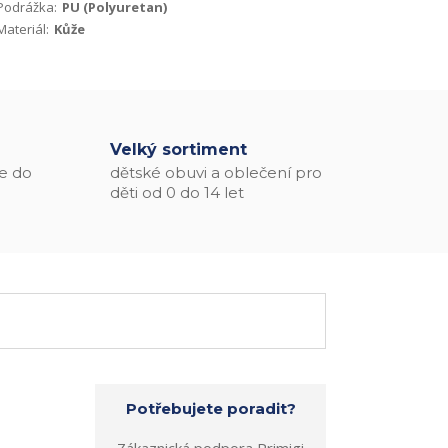
Podrážka:
PU (Polyuretan)
Materiál:
Kůže
Velký sortiment
e do
dětské obuvi a oblečení pro
děti od 0 do 14 let
Potřebujete poradit?