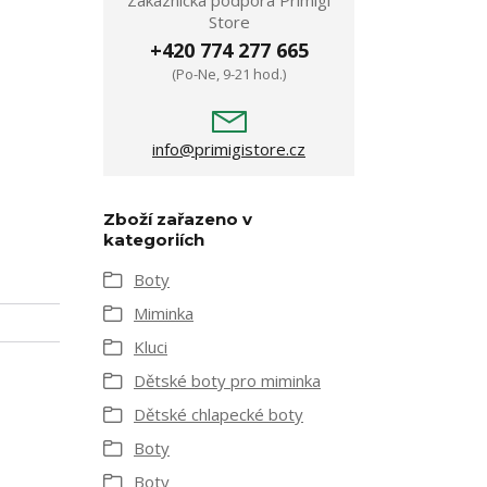
Zákaznická podpora Primigi
Store
+420 774 277 665
(Po-Ne, 9-21 hod.)
info@primigistore.cz
Zboží zařazeno v
kategoriích
Boty
Miminka
Kluci
Dětské boty pro miminka
Dětské chlapecké boty
Boty
Boty