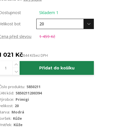
Dostupnost
Skladem 1
Velikost bot
Cena před slevou
1 459 Kč
1 021 Kč
844 Kč
bez DPH
Přidat do košíku
Číslo produktu:
5850211
EAN kód:
5850211200394
Výrobce:
Primigi
velikost:
20
Barva:
Modrá
Svršek:
Kůže
Vnitřek:
Kůže