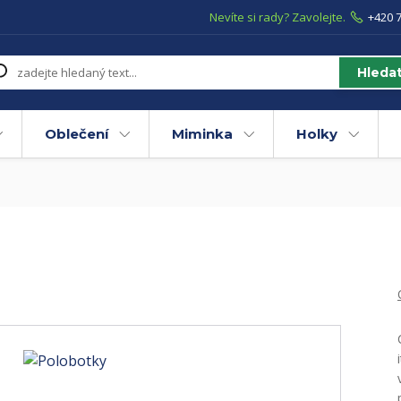
Nevíte si rady? Zavolejte.
+420 7
Hleda
Oblečení
Miminka
Holky