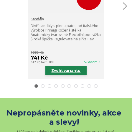
Sandály
Sandály
Dívčí sandály s plnou patou od italského
Dívčí sandály 
výrobce Primigi Kožená stélka
výrobce Primig
Anatomicky tvarované Flexibilní podrážka
Anatomicky tva
Široká špička Regulovatelná šířka Pev...
Široká špička 
1 059 Kč
1 059 Kč
741 Kč
741 Kč
Skladem 2
612 Kč
bez DPH
612 Kč
bez DPH
Zvolit variantu
Zv
Nepropásněte novinky, akce
a slevy!
Můžete se kdykoli odhlásit. Zasíláme jednou za 14 dní.