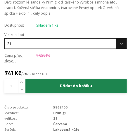
Dívčí roztomilé sandálky Primigi od italského výrobce s mnohaletou
tradicí. Kožená stélka Anatomicky tvarované Pevný opatek Otevřená
špička Flexibiln...
celý popis
Dostupnost
Skladem 1 ks
Velikost bot
Cena před
1 059 Kč
slevou
741 Kč
/
ks
612 Kč
bez DPH
Přidat do košíku
Číslo produktu:
5862400
Výrobce:
Primigi
velikost:
21
Barva:
Červená
Svršek:
Lakovaná kůže