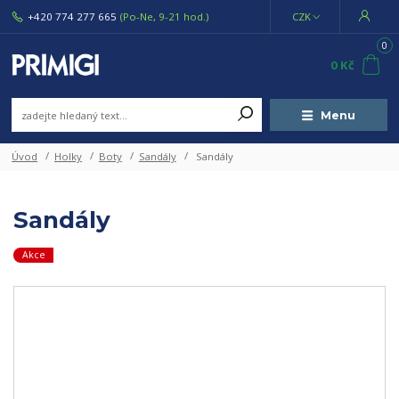
+420 774 277 665
(Po-Ne, 9-21 hod.)
CZK
0
0 Kč
Menu
Úvod
Holky
Boty
Sandály
Sandály
Sandály
Akce