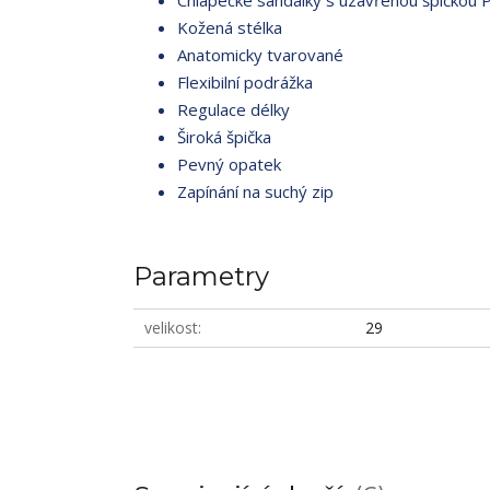
Chlapecké sandálky s uzavřenou špičkou Pr
Kožená stélka
Anatomicky tvarované
Flexibilní podrážka
Regulace délky
Široká špička
Pevný opatek
Zapínání na suchý zip
Parametry
velikost
29