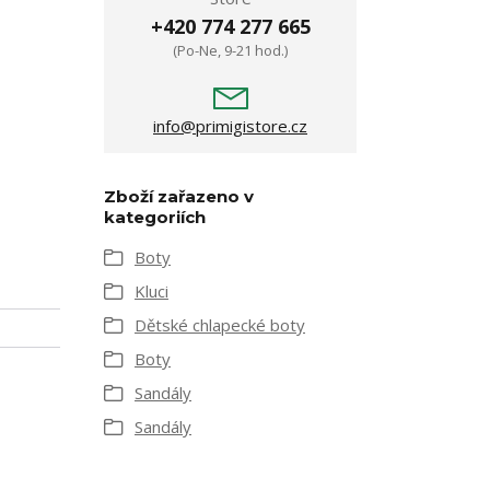
+420 774 277 665
(Po-Ne, 9-21 hod.)
info@primigistore.cz
Zboží zařazeno v
kategoriích
Boty
Kluci
Dětské chlapecké boty
Boty
Sandály
Sandály