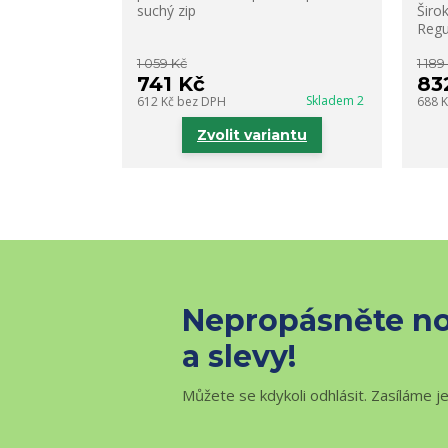
suchý zip
Širo
Regul
1 059 Kč
1 189
741 Kč
83
Skladem 2
612 Kč
bez DPH
688 
Zvolit variantu
Nepropásněte no
a slevy!
Můžete se kdykoli odhlásit. Zasíláme j