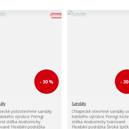
Akce
- 30 %
- 3
ály
Sandály
pecké polootevřené sandály
Chlapecké otevřené sandály o
talského výrobce Primigi
italského výrobce Primigi Kož
ná stélka Anatomicky
stélka Anatomicky tvarované
ované Flexibilní podrážka
Flexibilní podrážka Široká špič