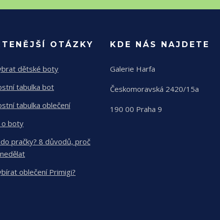
ČTENĚJŠÍ OTÁZKY
KDE NÁS NAJDETE
ybrat dětské boty
Galerie Harfa
ostní tabulka bot
Českomoravská 2420/15a
ostní tabulka oblečení
190 00 Praha 9
 o boty
 do pračky? 8 důvodů, proč
 nedělat
ybírat oblečení Primigi?