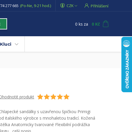
74 277 665
(Po-Ne, 9-21 hod.)
CZK
Přihlášení
0
ks
za
0 Kč
t
Kluci
Ohodnotit produkt
Chlapecké sandálky s uzavřenou špičkou Primigi
od italského výrobce s mnohaletou tradicí. Kožená
stélka Anatomicky tvarované Flexibilní podrážka
Regu...
celý popis