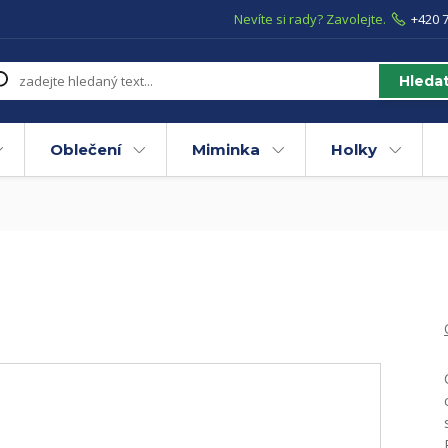
Nevíte si rady? Zavolejte.
+420 7
Hleda
Oblečení
Miminka
Holky