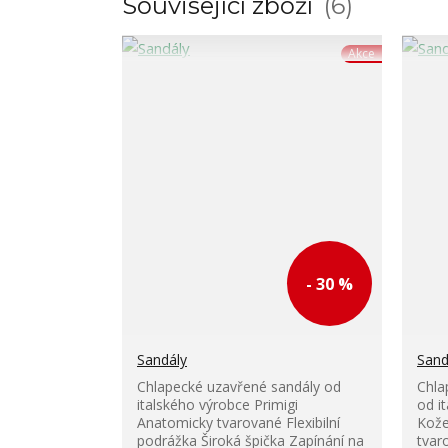
Související zboží
6
Akce
- 30 %
Sandály
Sand
Chlapecké uzavřené sandály od
Chla
italského výrobce Primigi
od i
Anatomicky tvarované Flexibilní
Kože
podrážka Široká špička Zapínání na
tvar