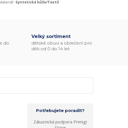
Materiál:
Syntetická kůže/Textil
Velký sortiment
e do
dětské obuvi a oblečení pro
děti od 0 do 14 let
Potřebujete poradit?
Zákaznická podpora Primigi
Store