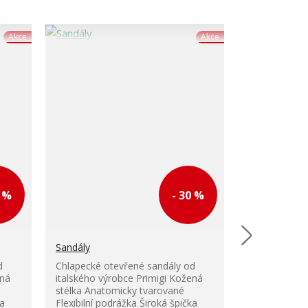
Akce
Akce
0 %
- 30 %
Sandály
Sandály
d
Chlapecké otevřené sandály od
ená
italského výrobce Primigi Kožená
Chlapecké ot
stélka Anatomicky tvarované
italského výr
ka
Flexibilní podrážka Široká špička