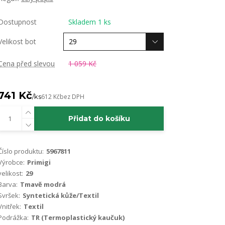
Dostupnost
Skladem 1 ks
Velikost bot
Cena před slevou
1 059 Kč
741 Kč
/
ks
612 Kč
bez DPH
Přidat do košíku
Číslo produktu:
5967811
Výrobce:
Primigi
velikost:
29
Barva:
Tmavě modrá
Svršek:
Syntetická kůže/Textil
Vnitřek:
Textil
Podrážka:
TR (Termoplastický kaučuk)