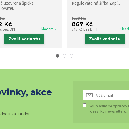
ká uzavřená špička
Regulovatelná šířka Zapí...
ovatel...
 Kč
1 239 Kč
2 Kč
867 Kč
Skladem 7
Skla
Kč
bez DPH
717 Kč
bez DPH
Zvolit variantu
Zvolit variantu
vinky, akce
Souhlasím se
zpracová
rozesílky newsletteru.
ednou za 14 dní.