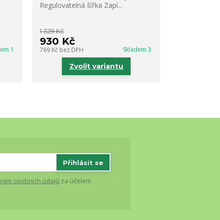
stélka Anato
Regulovatelná šířka Zapí...
Flexibilní po
Regulovatelná
1 329 Kč
1 189 Kč
930 Kč
832 Kč
dem 1
Skladem 3
769 Kč
bez DPH
688 Kč
bez DP
Zvolit variantu
Zvo
Přihlásit se
ním osobních údajů
za účelem