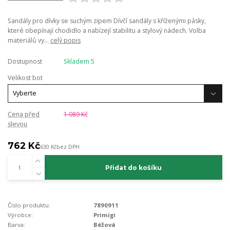
Sandály pro dívky se suchým zipem Dívčí sandály s kříženými pásky,
které obepínají chodidlo a nabízejí stabilitu a stylový nádech. Volba
materiálů vy...
celý popis
Dostupnost
Skladem 5
Velikost bot
Cena před
1 089 Kč
slevou
762 Kč
630 Kč
bez DPH
Přidat do košíku
Číslo produktu:
7890911
Výrobce:
Primigi
Barva:
Béžová