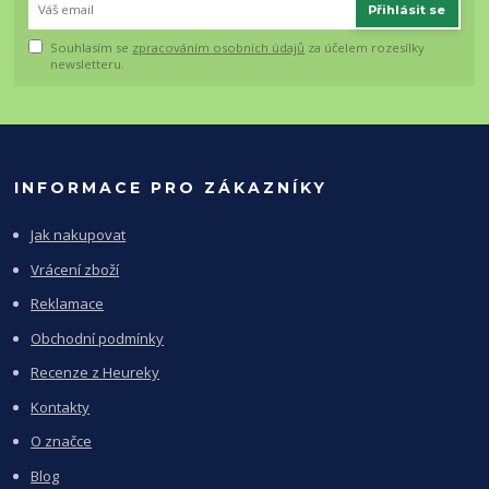
Přihlásit se
Souhlasím se
zpracováním osobních údajů
za účelem rozesílky
newsletteru.
INFORMACE PRO ZÁKAZNÍKY
Jak nakupovat
Vrácení zboží
Reklamace
Obchodní podmínky
Recenze z Heureky
Kontakty
O značce
Blog