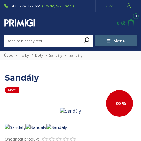
+420 774 277 665
(Po-Ne, 9-21 hod.)
CZK
0
0 Kč
Menu
Úvod
Holky
Boty
Sandály
Sandály
Sandály
Akce
- 30 %
Ohodnotit produkt