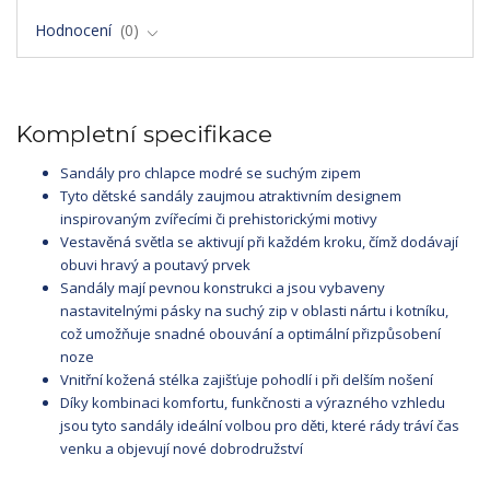
Hodnocení
0
Kompletní specifikace
Sandály pro chlapce modré se suchým zipem
Tyto dětské sandály zaujmou atraktivním designem
inspirovaným zvířecími či prehistorickými motivy
Vestavěná světla se aktivují při každém kroku, čímž dodávají
obuvi hravý a poutavý prvek
Sandály mají pevnou konstrukci a jsou vybaveny
nastavitelnými pásky na suchý zip v oblasti nártu i kotníku,
což umožňuje snadné obouvání a optimální přizpůsobení
noze
Vnitřní kožená stélka zajišťuje pohodlí i při delším nošení
Díky kombinaci komfortu, funkčnosti a výrazného vzhledu
jsou tyto sandály ideální volbou pro děti, které rády tráví čas
venku a objevují nové dobrodružství