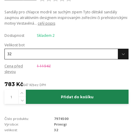
Sandály pro chlapce modré se suchým zipem Tyto dětské sandály
zaujmou atraktivním designem inspirovaným zvířecími či prehistorickými
motivy Vestavěná...
celý popis
Dostupnost
Skladem 2
Velikost bot
Cena před
1 119 Kč
slevou
783 Kč
647 Kč
bez DPH
Přidat do košíku
Číslo produktu:
7974500
Výrobce:
Primigi
velikost:
32