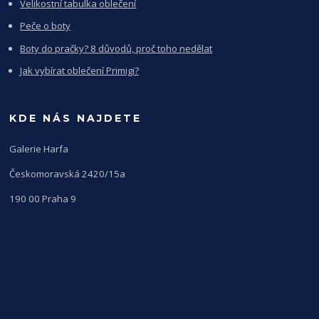
Velikostní tabulka oblečení
Peče o boty
Boty do pračky? 8 důvodů, proč toho nedělat
Jak vybírat oblečení Primigi?
KDE NÁS NAJDETE
Galerie Harfa
Českomoravská 2420/15a
190 00 Praha 9