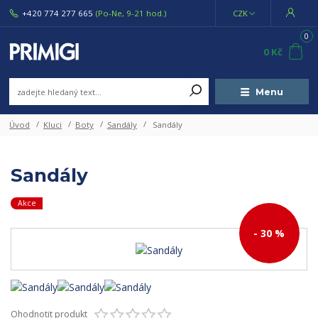
+420 774 277 665
(Po-Ne, 9-21 hod.)
CZK
0
0 Kč
Menu
Úvod
Kluci
Boty
Sandály
Sandály
Sandály
Akce
- 30 %
Ohodnotit produkt