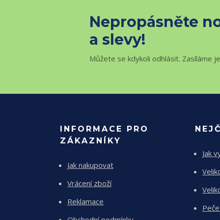
Nepropásněte no
a slevy!
Můžete se kdykoli odhlásit. Zasíláme j
INFORMACE PRO
NEJ
ZÁKAZNÍKY
Jak v
Jak nakupovat
Velik
Vrácení zboží
Velik
Reklamace
Peče
Obchodní podmínky