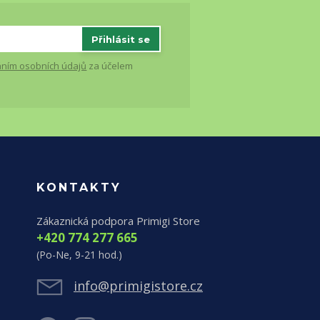
Přihlásit se
ním osobních údajů
za účelem
KONTAKTY
Zákaznická podpora Primigi Store
+420 774 277 665
(Po-Ne, 9-21 hod.)
info@primigistore.cz