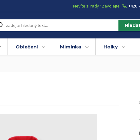
Nevíte si rady? Zavolejte.
+420 7
Hleda
Oblečení
Miminka
Holky