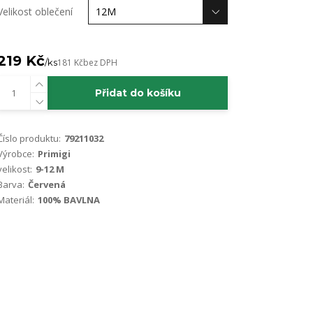
Velikost oblečení
219 Kč
/
ks
181 Kč
bez DPH
Přidat do košíku
Číslo produktu:
79211032
Výrobce:
Primigi
velikost:
9-12 M
Barva:
Červená
Materiál:
100% BAVLNA