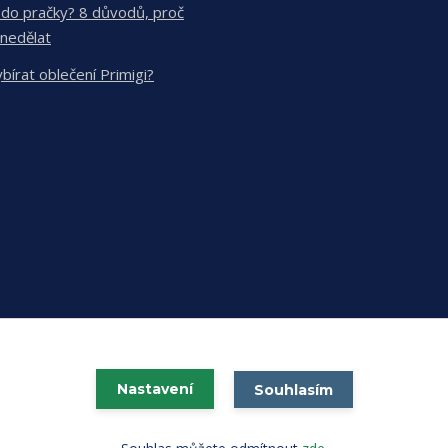
 do pračky? 8 důvodů, proč
 nedělat
ybírat oblečení Primigi?
Nastavení
Souhlasím
Vytvořeno na
Eshop-rychle.cz