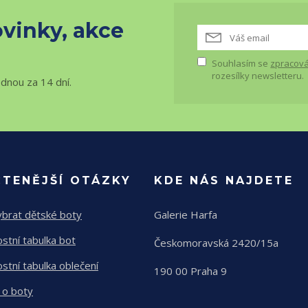
vinky, akce
Souhlasím se
zpracová
rozesílky newsletteru.
ednou za 14 dní.
ČTENĚJŠÍ OTÁZKY
KDE NÁS NAJDETE
ybrat dětské boty
Galerie Harfa
ostní tabulka bot
Českomoravská 2420/15a
ostní tabulka oblečení
190 00 Praha 9
 o boty