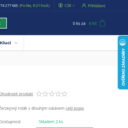
74 277 665
(Po-Ne, 9-21 hod.)
CZK
Přihlášení
0
ks
za
0 Kč
t
Kluci
Ohodnotit produkt
Žerzejový rolák s dlouhým rukávem
celý popis
Dostupnost
Skladem 2 ks