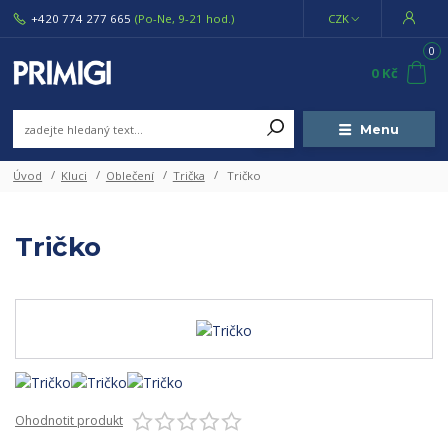
+420 774 277 665
(Po-Ne, 9-21 hod.)
CZK
0
0 Kč
Menu
Úvod
Kluci
Oblečení
Trička
Tričko
Tričko
Ohodnotit produkt