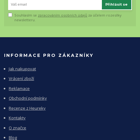
Přihlásit se
Souhlasím se
zpracováním osobních údajů
za účelem rozesílky
newsletteru.
INFORMACE PRO ZÁKAZNÍKY
Jak nakupovat
Vrácení zboží
Reklamace
Obchodní podmínky
Recenze z Heureky
Kontakty
O značce
Blog