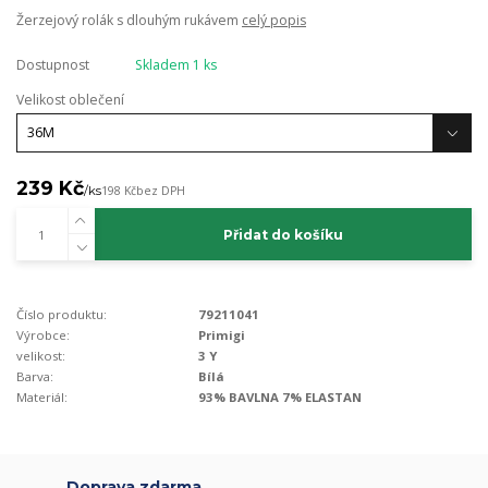
Žerzejový rolák s dlouhým rukávem
celý popis
Dostupnost
Skladem 1 ks
Velikost oblečení
239 Kč
/
ks
198 Kč
bez DPH
Přidat do košíku
Číslo produktu:
79211041
Výrobce:
Primigi
velikost:
3 Y
Barva:
Bílá
Materiál:
93% BAVLNA 7% ELASTAN
Doprava zdarma