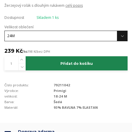
Žerzejový rolák s dlouhým rukávem
celý popis
Dostupnost
Skladem 1 ks
Velikost oblečení
239 Kč
/
ks
198 Kč
bez DPH
Přidat do košíku
Číslo produktu:
79211042
Výrobce:
Primigi
velikost:
18-24 M
Barva:
Šedá
Materiál:
93% BAVLNA 7% ELASTAN
Doprava zdarma