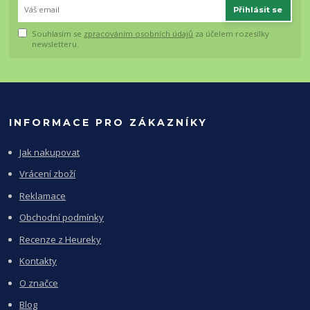
Přihlásit se
Souhlasím se
zpracováním osobních údajů
za účelem rozesílky
newsletteru.
INFORMACE PRO ZÁKAZNÍKY
Jak nakupovat
Vrácení zboží
Reklamace
Obchodní podmínky
Recenze z Heureky
Kontakty
O značce
Blog