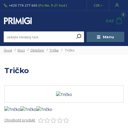
+420 774 277 665
(Po-Ne, 9-21 hod.)
CZK
0
0 Kč
Menu
Úvod
Kluci
Oblečení
Trička
Tričko
Tričko
Ohodnotit produkt