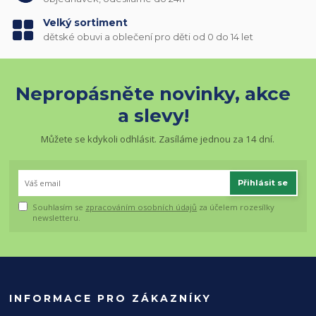
Velký sortiment
dětské obuvi a oblečení pro děti od 0 do 14 let
Nepropásněte novinky, akce
a slevy!
Můžete se kdykoli odhlásit. Zasíláme jednou za 14 dní.
Přihlásit se
Souhlasím se
zpracováním osobních údajů
za účelem rozesílky
newsletteru.
INFORMACE PRO ZÁKAZNÍKY