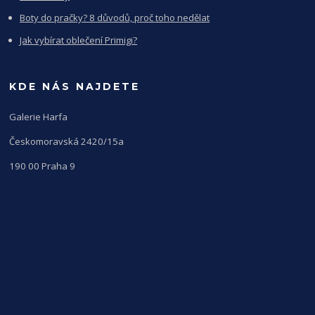
Boty do pračky? 8 důvodů, proč toho nedělat
Jak vybírat oblečení Primigi?
KDE NÁS NAJDETE
Galerie Harfa
Českomoravská 2420/15a
190 00 Praha 9