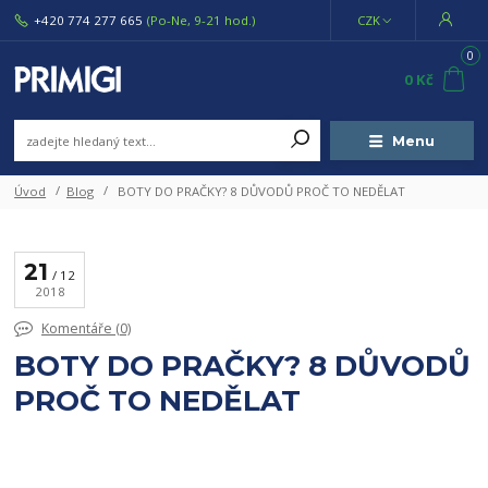
+420 774 277 665
(Po-Ne, 9-21 hod.)
CZK
0
0 Kč
Menu
Úvod
Blog
BOTY DO PRAČKY? 8 DŮVODŮ PROČ TO NEDĚLAT
21
12
2018
Komentáře (0)
BOTY DO PRAČKY? 8 DŮVODŮ
PROČ TO NEDĚLAT