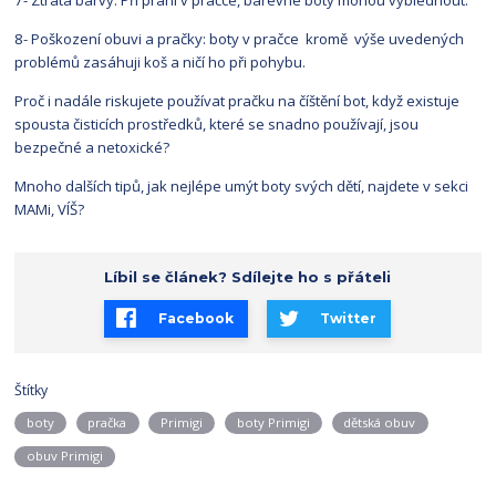
7- Ztráta barvy: Při praní v pračce, barevné boty mohou vyblednout.
8- Poškození obuvi a pračky: boty v pračce kromě výše uvedených
problémů zasáhuji koš a ničí ho při pohybu.
Proč i nadále riskujete používat pračku na číštění bot, když existuje
spousta čisticích prostředků, které se snadno používají, jsou
bezpečné a netoxické?
Mnoho dalších tipů, jak nejlépe umýt boty svých dětí, najdete v sekci
MAMi, VÍŠ?
Líbil se článek? Sdílejte ho s přáteli
Facebook
Twitter
Štítky
boty
pračka
Primigi
boty Primigi
dětská obuv
obuv Primigi