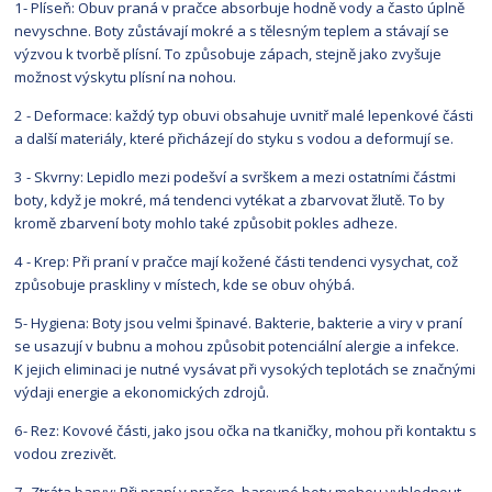
1- Plíseň: Obuv praná v pračce absorbuje hodně vody a často úplně
nevyschne. Boty zůstávají mokré a s tělesným teplem a stávají se
výzvou k tvorbě plísní. To způsobuje zápach, stejně jako zvyšuje
možnost výskytu plísní na nohou.
2 - Deformace: každý typ obuvi obsahuje uvnitř malé lepenkové části
a další materiály, které přicházejí do styku s vodou a deformují se.
3 - Skvrny: Lepidlo mezi podešví a svrškem a mezi ostatními částmi
boty, když je mokré, má tendenci vytékat a zbarvovat žlutě. To by
kromě zbarvení boty mohlo také způsobit pokles adheze.
4 - Krep: Při praní v pračce mají kožené části tendenci vysychat, což
způsobuje praskliny v místech, kde se obuv ohýbá.
5- Hygiena: Boty jsou velmi špinavé. Bakterie, bakterie a viry v praní
se usazují v bubnu a mohou způsobit potenciální alergie a infekce.
K jejich eliminaci je nutné vysávat při vysokých teplotách se značnými
výdaji energie a ekonomických zdrojů.
6- Rez: Kovové části, jako jsou očka na tkaničky, mohou při kontaktu s
vodou zrezivět.