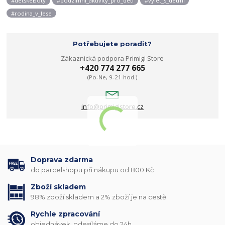
#detskeBoty
#podzimni_aktivity_pro_deti
#vylet_s_detmi
#rodina_v_lese
Potřebujete poradit?
Zákaznická podpora Primigi Store
+420 774 277 665
(Po-Ne, 9-21 hod.)
info@primigistore.cz
Doprava zdarma
do parcelshopu při nákupu od 800 Kč
Zboží skladem
98% zboží skladem a 2% zboží je na cestě
Rychle zpracování
objednávek, odesíláme do 24h