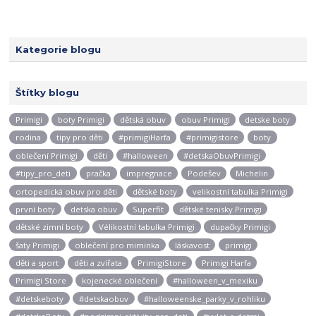
Kategorie blogu
Štítky blogu
Primigi
boty Primigi
dětská obuv
obuv Primigi
detske boty
rodina
tipy pro děti
#primigiHarfa
#primigistore
boty
oblečení Primigi
děti
#halloween
#detskaObuvPrimigi
#tipy_pro_deti
pračka
impregnace
Podešev
Michelin
ortopedická obuv pro děti
dětské boty
velikostní tabulka Primigi
první boty
detska obuv
Superfit
dětské tenisky Primigi
dětské zimní boty
Vélikostní tabulka Primigi
dupačky Primigi
šaty Primigi
oblečení pro miminka
láskavost
primigi
děti a sport
děti a zvířata
PrimigiStore
Primigi Harfa
Primigi Store
kojenecké oblečení
#halloween_v_mexiku
#detskeboty
#detskaobuv
#halloweenske_parky_v_rohliku