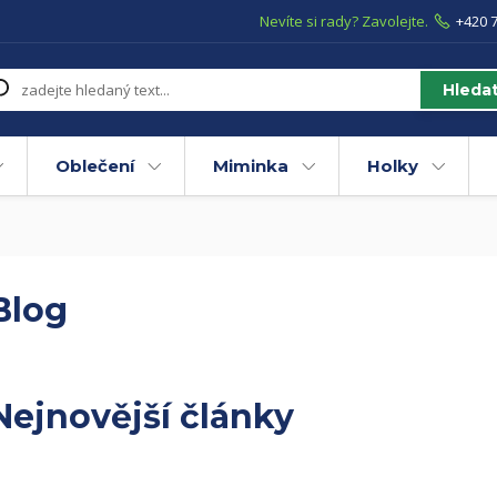
Nevíte si rady? Zavolejte.
+420 7
Hleda
Oblečení
Miminka
Holky
Blog
Nejnovější články