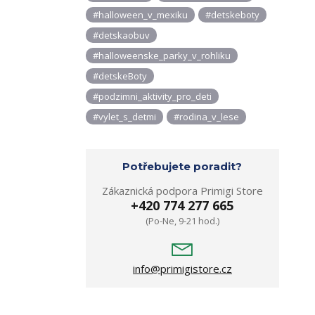
#halloween_v_mexiku
#detskeboty
#detskaobuv
#halloweenske_parky_v_rohliku
#detskeBoty
#podzimni_aktivity_pro_deti
#vylet_s_detmi
#rodina_v_lese
Potřebujete poradit?
Zákaznická podpora Primigi Store
+420 774 277 665
(Po-Ne, 9-21 hod.)
info@primigistore.cz