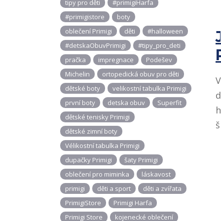
tipy pro děti
#primigiHarfa
#primigistore
boty
oblečení Primigi
děti
#halloween
#detskaObuvPrimigi
#tipy_pro_deti
pračka
impregnace
Podešev
Michelin
ortopedická obuv pro děti
V
dětské boty
velikostní tabulka Primigi
d
první boty
detska obuv
Superfit
h
dětské tenisky Primigi
š
dětské zimní boty
Vélikostní tabulka Primigi
dupačky Primigi
šaty Primigi
oblečení pro miminka
láskavost
primigi
děti a sport
děti a zvířata
PrimigiStore
Primigi Harfa
Primigi Store
kojenecké oblečení