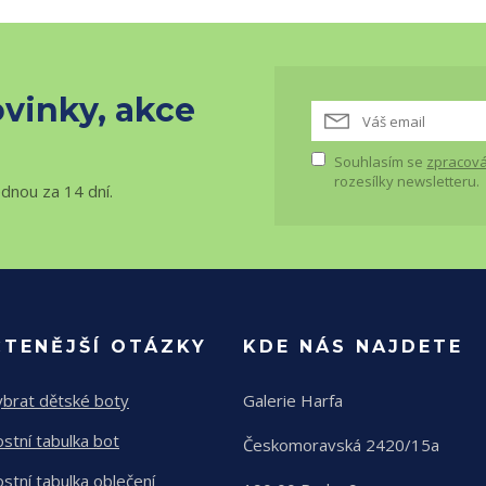
vinky, akce
Souhlasím se
zpracová
rozesílky newsletteru.
ednou za 14 dní.
ČTENĚJŠÍ OTÁZKY
KDE NÁS NAJDETE
ybrat dětské boty
Galerie Harfa
ostní tabulka bot
Českomoravská 2420/15a
ostní tabulka oblečení