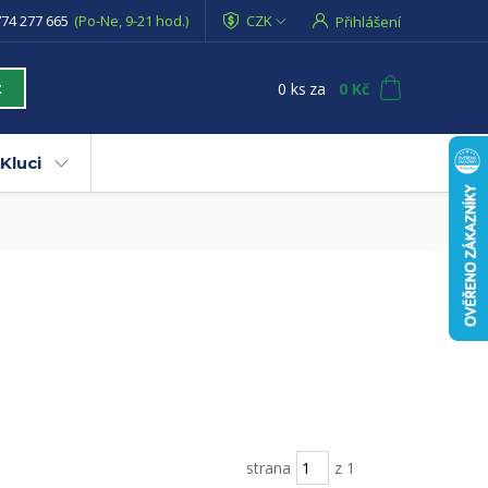
74 277 665
(Po-Ne, 9-21 hod.)
CZK
Přihlášení
0
ks
za
0 Kč
t
Kluci
strana
z 1