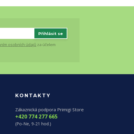
Přihlásit se
ním osobních údajů
za účelem
KONTAKTY
Zákaznická podpora Primigi Store
+420 774 277 665
(Po-Ne, 9-21 hod.)