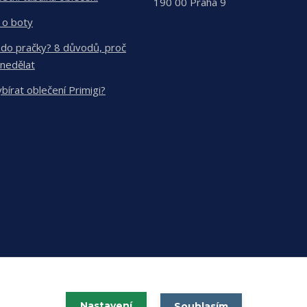
190 00 Praha 9
 o boty
 do pračky? 8 důvodů, proč
 nedělat
ybírat oblečení Primigi?
Nastavení
Souhlasím