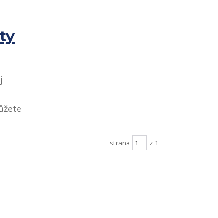
ty
j
ůžete
strana
z 1