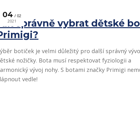
04
02
Jak správně vybrat dětské bo
2021
Primigi?
ýběr botiček je velmi důležitý pro další správný vývo
ětské nožičky. Bota musí respektovat fyziologii a
armonický vývoj nohy. S botami značky Primigi nem
lápnout vedle!