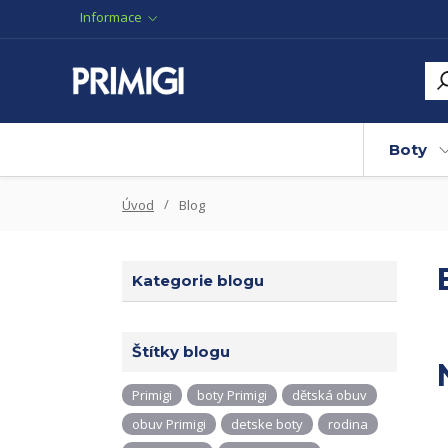
Informace
Boty
Úvod
Blog
Kategorie blogu
Štítky blogu
Primigi
boty Primigi
dětská obuv
obuv Primigi
detske boty
rodina