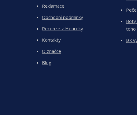
Reklamace
Peče
Obchodní podmínky
Boty
Recenze z Heureky
toho
Kontakty
Jak v
O značce
Blog