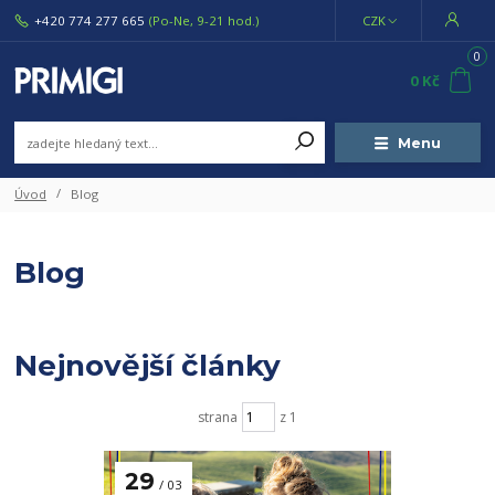
+420 774 277 665
(Po-Ne, 9-21 hod.)
CZK
0
0 Kč
Menu
Úvod
Blog
Blog
Nejnovější články
strana
z 1
29
03