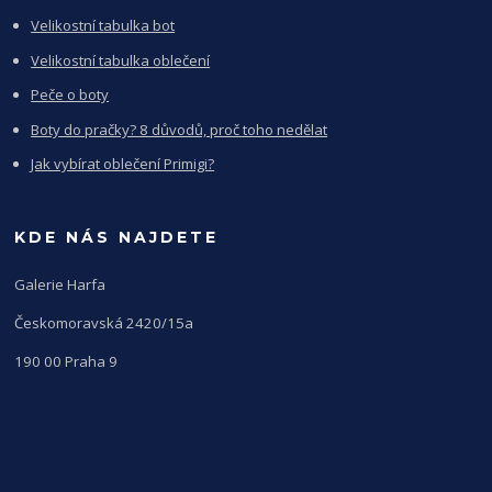
Velikostní tabulka bot
Velikostní tabulka oblečení
Peče o boty
Boty do pračky? 8 důvodů, proč toho nedělat
Jak vybírat oblečení Primigi?
KDE NÁS NAJDETE
Galerie Harfa
Českomoravská 2420/15a
190 00 Praha 9