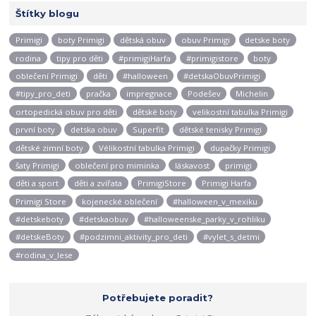
Štítky blogu
Primigi
boty Primigi
dětská obuv
obuv Primigi
detske boty
rodina
tipy pro děti
#primigiHarfa
#primigistore
boty
oblečení Primigi
děti
#halloween
#detskaObuvPrimigi
#tipy_pro_deti
pračka
impregnace
Podešev
Michelin
ortopedická obuv pro děti
dětské boty
velikostní tabulka Primigi
první boty
detska obuv
Superfit
dětské tenisky Primigi
dětské zimní boty
Vélikostní tabulka Primigi
dupačky Primigi
šaty Primigi
oblečení pro miminka
láskavost
primigi
děti a sport
děti a zvířata
PrimigiStore
Primigi Harfa
Primigi Store
kojenecké oblečení
#halloween_v_mexiku
#detskeboty
#detskaobuv
#halloweenske_parky_v_rohliku
#detskeBoty
#podzimni_aktivity_pro_deti
#vylet_s_detmi
#rodina_v_lese
Potřebujete poradit?