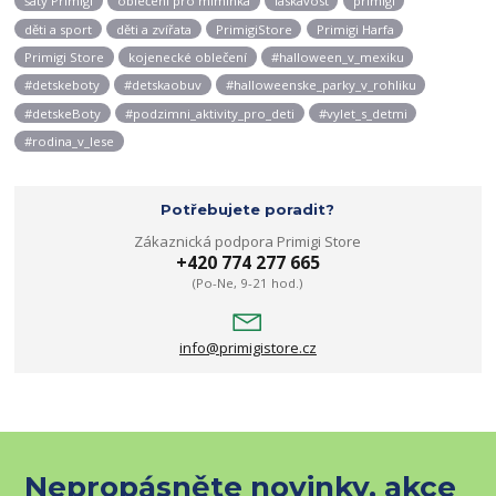
šaty Primigi
oblečení pro miminka
láskavost
primigi
děti a sport
děti a zvířata
PrimigiStore
Primigi Harfa
Primigi Store
kojenecké oblečení
#halloween_v_mexiku
#detskeboty
#detskaobuv
#halloweenske_parky_v_rohliku
#detskeBoty
#podzimni_aktivity_pro_deti
#vylet_s_detmi
#rodina_v_lese
Potřebujete poradit?
Zákaznická podpora Primigi Store
+420 774 277 665
(Po-Ne, 9-21 hod.)
info@primigistore.cz
Nepropásněte novinky, akce