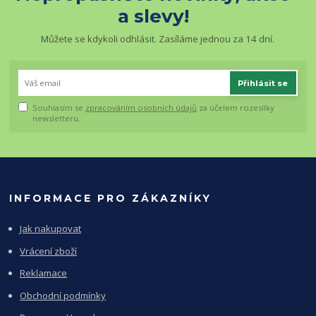
a slevy!
Můžete se kdykoli odhlásit. Zasíláme jednou za 14 dní.
Přihlásit se
Souhlasím se
zpracováním osobních údajů
za účelem rozesílky
newsletteru.
INFORMACE PRO ZÁKAZNÍKY
Jak nakupovat
Vrácení zboží
Reklamace
Obchodní podmínky