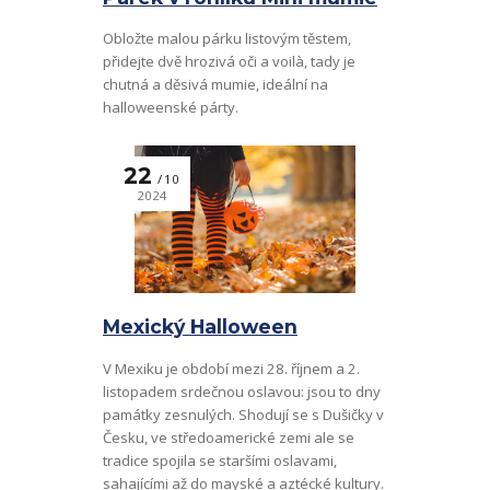
Obložte malou párku listovým těstem,
přidejte dvě hrozivá oči a voilà, tady je
chutná a děsivá mumie, ideální na
halloweenské párty.
22
10
2024
Mexický Halloween
V Mexiku je období mezi 28. říjnem a 2.
listopadem srdečnou oslavou: jsou to dny
památky zesnulých. Shodují se s Dušičky v
Česku, ve středoamerické zemi ale se
tradice spojila se staršími oslavami,
sahajícími až do mayské a aztécké kultury.