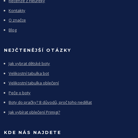
Recenze z Heureky
Kontakty
O značce
Blog
NEJČTENĚJŠÍ OTÁZKY
Jak vybrat dětské boty
Velikostní tabulka bot
Velikostní tabulka oblečení
Peče o boty
Boty do pračky? 8 důvodů, proč toho nedělat
Jak vybírat oblečení Primigi?
KDE NÁS NAJDETE