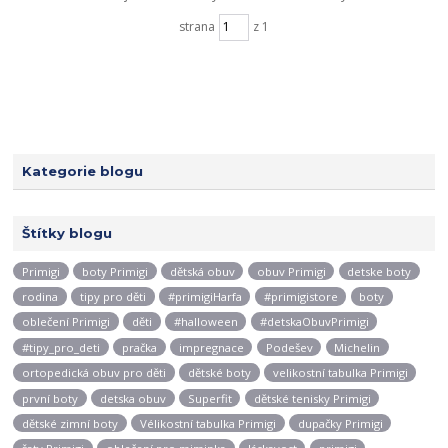
strana
z 1
Kategorie blogu
Štítky blogu
Primigi
boty Primigi
dětská obuv
obuv Primigi
detske boty
rodina
tipy pro děti
#primigiHarfa
#primigistore
boty
oblečení Primigi
děti
#halloween
#detskaObuvPrimigi
#tipy_pro_deti
pračka
impregnace
Podešev
Michelin
ortopedická obuv pro děti
dětské boty
velikostní tabulka Primigi
první boty
detska obuv
Superfit
dětské tenisky Primigi
dětské zimní boty
Vélikostní tabulka Primigi
dupačky Primigi