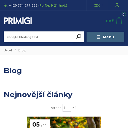
+420 774 277 665
(Po-Ne, 9-21 hod.)
CZK
0
0 Kč
Menu
Úvod
Blog
Blog
Nejnovější články
strana
z 1
05
11