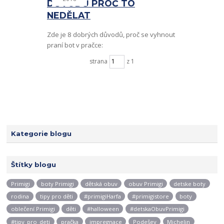
DŮVODŮ PROČ TO
NEDĚLAT
Zde je 8 dobrých důvodů, proč se vyhnout
praní bot v pračce:
strana
z 1
Kategorie blogu
Štítky blogu
Primigi
boty Primigi
dětská obuv
obuv Primigi
detske boty
rodina
tipy pro děti
#primigiHarfa
#primigistore
boty
oblečení Primigi
děti
#halloween
#detskaObuvPrimigi
#tipy_pro_deti
pračka
impregnace
Podešev
Michelin