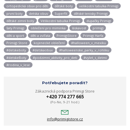
ortopedická obuv pro děti
dětské boty
velikostní tabulka Primigi
první boty
detska obuv
Superfit
dětské tenisky Primigi
dětské zimní boty
Vélikostní tabulka Primigi
dupačky Primigi
šaty Primigi
oblečení pro miminka
láskavost
primigi
děti a sport
děti a zvířata
PrimigiStore
Primigi Harfa
Primigi Store
kojenecké oblečení
#halloween_v_mexiku
#detskeboty
#detskaobuv
#halloweenske_parky_v_rohliku
#detskeBoty
#podzimni_aktivity_pro_deti
#vylet_s_detmi
#rodina_v_lese
Potřebujete poradit?
Zákaznická podpora Primigi Store
+420 774 277 665
(Po-Ne, 9-21 hod.)
info@primigistore.cz