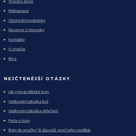
Vrácení zboží
Reklamace
Obchodní podmínky
Recenze z Heureky
Kontakty
O značce
Blog
NEJČTENĚJŠÍ OTÁZKY
Jak vybrat dětské boty
Velikostní tabulka bot
Velikostní tabulka oblečení
Peče o boty
Boty do pračky? 8 důvodů, proč toho nedělat