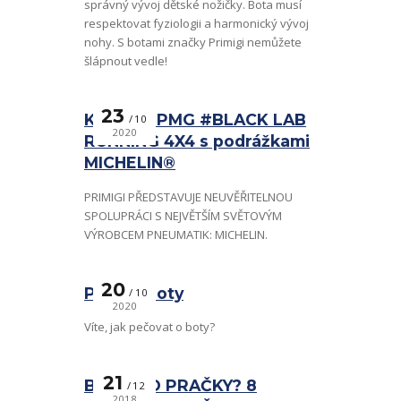
správný vývoj dětské nožičky. Bota musí
respektovat fyziologii a harmonický vývoj
nohy. S botami značky Primigi nemůžete
šlápnout vedle!
23
Kolekce PMG #BLACK LAB
10
2020
RUNNING 4X4 s podrážkami
MICHELIN®
PRIMIGI PŘEDSTAVUJE NEUVĚŘITELNOU
SPOLUPRÁCI S NEJVĚTŠÍM SVĚTOVÝM
VÝROBCEM PNEUMATIK: MICHELIN.
20
Peče o boty
10
2020
Víte, jak pečovat o boty?
21
BOTY DO PRAČKY? 8
12
2018