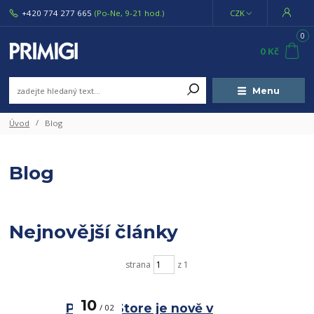
+420 774 277 665
(Po-Ne, 9-21 hod.)
CZK
0
0 Kč
Menu
Úvod
Blog
Blog
Nejnovější články
strana
z 1
10
Primigi Store je nově v
02