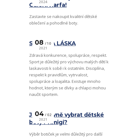
2024
Galerii Harfa!
Zastavte se nakoupit kvalitní dětské
oblečení a pohodlné boty.
08
SPORT A LÁSKA
10
2021
Zdravá konkurence, spolupráce, respekt.
Sport je důležitý pro výchovu malých dětí k
laskavosti k sobě i k ostatním. Disciplína,
respekt k pravidlům, vytrvalost,
spolupráce a loajalita. Existuje mnoho
hodnot, kterým se dívky a chlapci mohou
naučit sportem.
04
Jak správně vybrat dětské
02
2021
boty Primigi?
Výběr botiček je velmi důležitý pro další