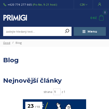
+420 774 277 665
(Po-Ne, 9-21 hod.)
CZK
0
0 Kč
Menu
Úvod
Blog
Blog
Nejnovější články
strana
z 1
23
10