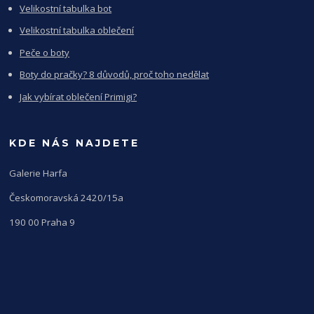
Velikostní tabulka bot
Velikostní tabulka oblečení
Peče o boty
Boty do pračky? 8 důvodů, proč toho nedělat
Jak vybírat oblečení Primigi?
KDE NÁS NAJDETE
Galerie Harfa
Českomoravská 2420/15a
190 00 Praha 9