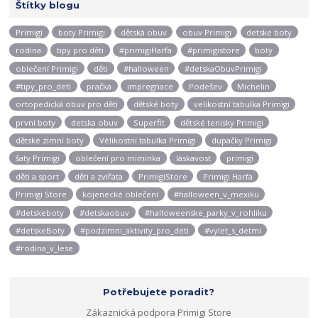
Štítky blogu
Primigi
boty Primigi
dětská obuv
obuv Primigi
detske boty
rodina
tipy pro děti
#primigiHarfa
#primigistore
boty
oblečení Primigi
děti
#halloween
#detskaObuvPrimigi
#tipy_pro_deti
pračka
impregnace
Podešev
Michelin
ortopedická obuv pro děti
dětské boty
velikostní tabulka Primigi
první boty
detska obuv
Superfit
dětské tenisky Primigi
dětské zimní boty
Vélikostní tabulka Primigi
dupačky Primigi
šaty Primigi
oblečení pro miminka
láskavost
primigi
děti a sport
děti a zvířata
PrimigiStore
Primigi Harfa
Primigi Store
kojenecké oblečení
#halloween_v_mexiku
#detskeboty
#detskaobuv
#halloweenske_parky_v_rohliku
#detskeBoty
#podzimni_aktivity_pro_deti
#vylet_s_detmi
#rodina_v_lese
Potřebujete poradit?
Zákaznická podpora Primigi Store